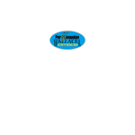
Wall clock
Dinilai
$
125.00
5.00
dari 5