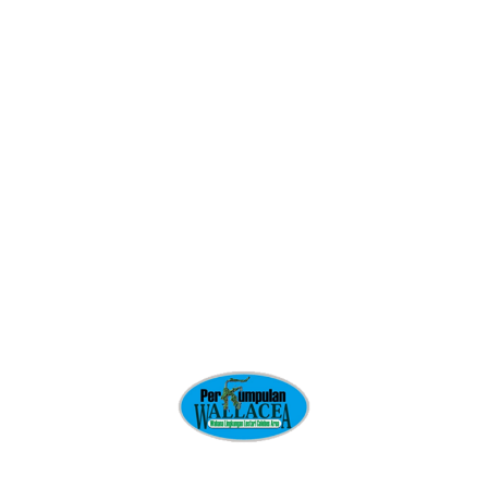
Mengembangkan data base wilayah komunitas untuk
membantu peublikasi issue-issue Sumberdaya Alam
Komunitas
Mengembangkan Media Komunikasi dan
Informasi.
Mensinkronkan pengelolaan data base lembaga dengan
lembaga mitra
Melakukan penyampaian fakta-fakta untuk mendukung
kerja-kerja advokasi divisi terhadap sumberdaya alam
Tinggalkan Balasan
Komentar
*