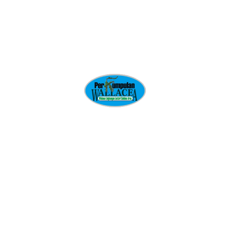
Nama
*
Email
*
Situs Web