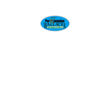
masyarakat lokal/adat, dan memperkuat kearifan lokal sebagai
basis pengetahuan ekologi. Kesadaran akan hal tersebut menjadi
pijakan yang mendasari terbentuknya
Perkumpual Wahana
Lingkungan Lestari Celebes Area
atau
Perkumpulan
Wallacea
sebagai sebuah institusi yang resmi dan berbadan
hukum.
Sejarah Perkumpulan Wallacea
Pendeklarasian berdirinya Perkumpulan WALLACEA pada
tanggal 05 Juni 2000, berkedudukan saat itu di Kota Administratif
Palopo Provinsi Sulawesi Selatan dengan nama
Yayasan
Wahana Laut Lestari Celebes Area
disingkat
Yayasan
Wallacea
. Delapan bulan setelah dideklarasikan dinyatakan
secara legal dengan Akta Notaris Nomor 11 pada tanggal 04
Januari 2001 oleh Notariis Rahayu Sri Dewi, SH, Candidat
Notaris pada Kantor Notaris – PPAT Zirmayanto, SH.