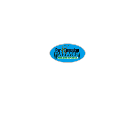
Nama
*
Email
*
Situs Web