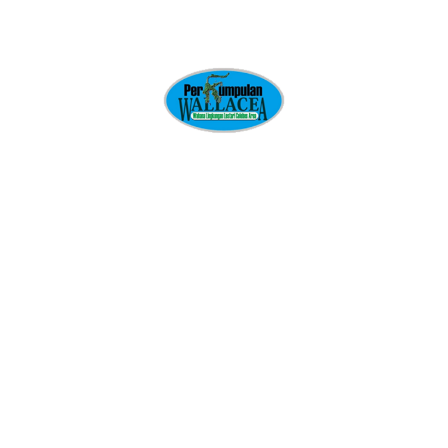
Membangun Gerakan Rakyat
Mitra Perkumpulan Wallacea
Pemberdayaan Perempuan
Pendidikan Hukum Rakyat
Pengelolaan Sumber Daya Alam dan Agraria
Pengetahuan Ekologi Tradisional
Perencanaan Tata Guna Lahan Partisipatif
Perkumpulan Wallacea
Perlindungan Anak dan Pemenuhan Hak Anak
Publikasi
Radio Komunitas
Seko
Wallacea