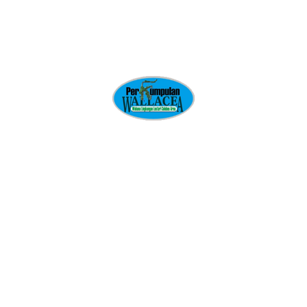
Kreatifitas
Masyarakat Hukum Adat dan Hutan Adat
Media Rakyat
Membangun Gerakan Rakyat
Mitra Perkumpulan Wallacea
Pemberdayaan Perempuan
Pendidikan Hukum Rakyat
Pengelolaan Sumber Daya Alam dan Agraria
Pengetahuan Ekologi Tradisional
Perencanaan Tata Guna Lahan Partisipatif
Perkumpulan Wallacea
Perlindungan Anak dan Pemenuhan Hak Anak
Publikasi
Radio Komunitas