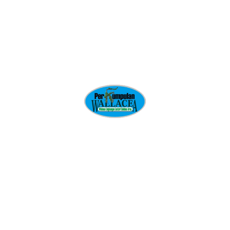
Status […]
Read more
PTPN III Kembali
Gusur Tanah Warga:
Hentikan Kekerasan,
Tarik Alat Berat,
Jalankan Reforma
Agraria!