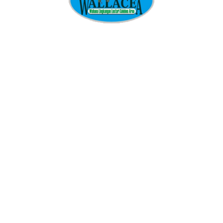
ng ditunjuk pemerintah termasuk dikelola oleh Bank Tanah
Parahnya, HPL dapat diberikan 90 tahun, lalu di atas HPL dapat
usnya sanksi “tanah terlantar”
akan memperparah situasi ketimpangan dengan: (1) Memberikan
berlakunya HGU selama 90 tahun secara langsung sejak
 tentang kewajiban perkebunan untuk megusahakan lahan
 tidak menjalankan kewajibannya; (3) Dengan dihapusnya pasal
atus tanah terlantar yang merupakan salah satu syarat hapusnya
terselubung kelompok pengusaha perkebunan skala besar dalam
tah (pejabat menteri) untuk melakukan praktik kolusi dan
ian HGU; (5) Dengan hilangnya status tanah terlantar maka
ayah perkebunan, mengingat salah satu obyek prioritas reforma
nyak diterlantarkan perusahaan.