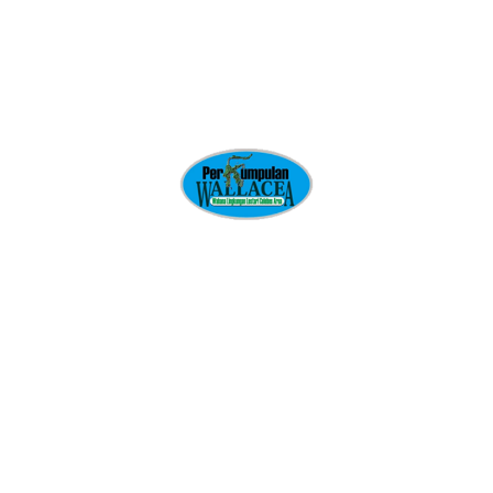
Komunitas Lokal
Kreatifitas
Masyarakat Hukum Adat dan Hutan Adat
Media Rakyat
Membangun Gerakan Rakyat
Mitra Perkumpulan Wallacea
Pemberdayaan Perempuan
Pendidikan Hukum Rakyat
Pengelolaan Sumber Daya Alam dan Agraria
Pengetahuan Ekologi Tradisional
Perencanaan Tata Guna Lahan Partisipatif
Perkumpulan Wallacea
Perlindungan Anak dan Pemenuhan Hak Anak