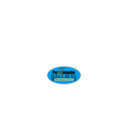
Read more
46 Rumah Dilahap Sijago
Merah Hingga Rata dengan