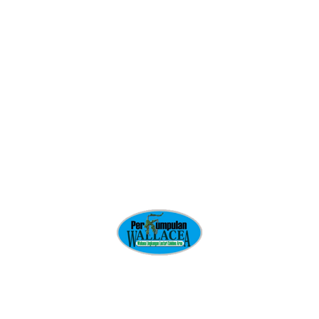
SIMPUL BELAJAR LAMARANGINANG
udara bersih
Uraso
USAID MADANI
Wallacea
Social
Related articles