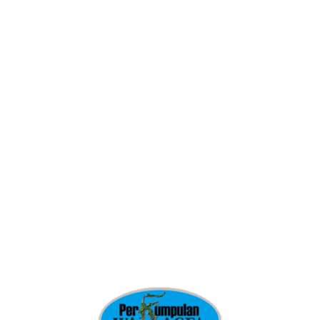
kezaliman, Jika kiamat tinggal satu hari maka bumi ini mesti
 pertahankanlah, jika kita punya tanah pertahankanlah, jika kita
hwa yang kita perjuangakan adalah keberlangsuangan kemanusiaan
uga perjuangan jiwa ke indonesiaan secara menyeluruh,,,,
 memberikan orasi ‘’’ dan inilah kendeng menjempu keadilan.
deng menjemput keadilan, orasi silih berganti, kadangkala tak
0 siang sampai hampir jam 6 malam keseluruhan tentang
 melihat dengan pengetahuan dan nurani, kadangkala shalawat
lesai melahap makanan nampak ibu ibu berlari kecil, tangan
ada kebahagiaan yang telah diketuk oleh Hakim dan memang benar
sil, Kini warga Kendeng Membawa Keadilan.