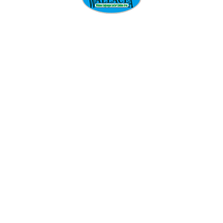
Tiga Komunitas Adat di Seko
Mendapatkan SK Pengakuan
dari Pemerintah Daerah
Kabupaten Luwu Utara:
Perkumpulan WALLACEA
Apresiasi Komitmen
Pemerintah Daerah Kabupaten
Luwu Utara untuk Masyarakat
Adat
Read more